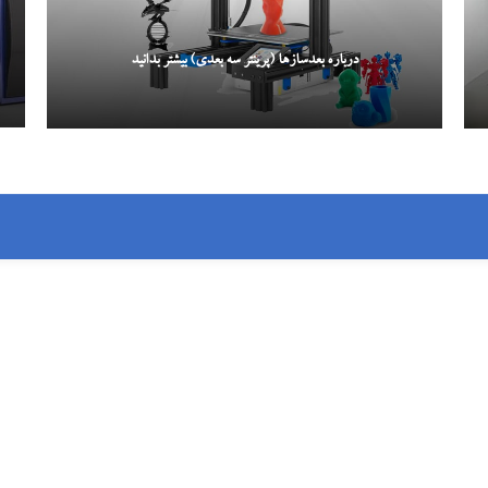
درباره بعدسازها (پرینتر سه بعدی) بیشتر بدانید