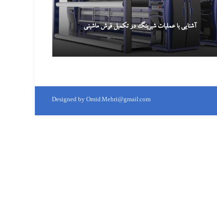
آشنایی با عملیات شیرینگ در تکمیل فرش ماشینی
Designed by Omid.Mehri@gmail.com