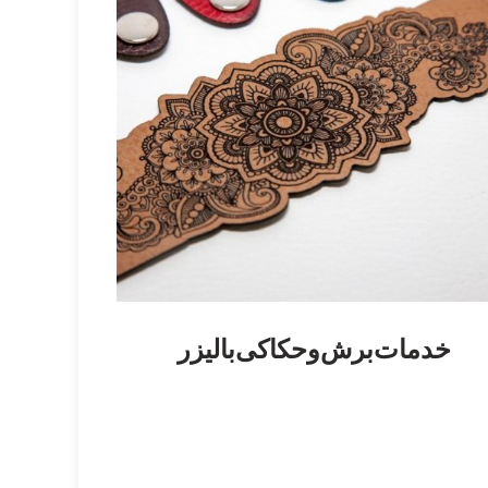
پرینت
دستگاه سی ان سی برش پلاسما